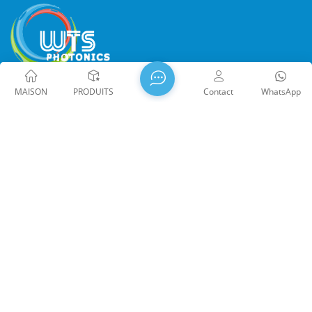
MAISON
PRODUITS
Contact
WhatsApp
WTS PHOTONICS CO., LTD a été fondée en 2009 et a reçu le
prix Entreprise nationale de haute technologie en 2021, la
Science et la Petite entreprise géante de la technologie et
profession provinciale du Fujian Entreprise de Précision-
Spécialisation-Innovation en 2022. WTS s'implante dans le
belle ville côtière du sud-est, Fuzhou, une célèbre ville optique
en Chine. WTS dispose de 11 000 mètres carrés de
bâtiments d'usine standardisés, un groupe d'un personnel
technique qualifié et d'un système de traitement optique
Droit d'auteur @ 2026 Fuzhou WTS Photonics Technology Co.,
complet, système de revêtement, système d'assemblage et
Ltd. Tous droits réservés .
RÉSEAU PRIS EN CHARGE
système de contrôle qualité. WTS fournit clients avec des
闽ICP备2024080551号
Plan du site
/
Blog
/
Xml
/
solutions uniques pour la R&D, la conception et la fabrication
politique de confidentialité
de composants optiques de haute précision, lentilles