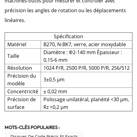
machines-outils pour mesurer et contrôler avec
précision les angles de rotation ou les déplacements
linéaires.
Spécification
Matériel
B270, N-BK7, verre, acier inoxydable
Diamètre : Φ2-140 mm Épaisseur :
Taille
0,15-6 mm
Résolution
1024 P/R, 2500 P/R, 5000 P/R, 256/512
Précision du
3±0,5 μm
modèle
Concentricité
± 0,02 mm
Précision de
Polissage unilatéral, planéité <30 µm,
surface
Rz <0,2 µm
MOTS-CLÉS POPULAIRES :
Disques De Code Précis Et Exacts