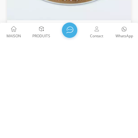
Roue Codeuse De Haute Précision
MAISON
PRODUITS
Contact
WhatsApp
WTS adopte la technologie de micro-nano-traitement,
qui peut personnaliser le traitement des motifs sur
différentes tailles de métal ou de verre pour répondre
aux besoins de divers scénarios.
WTS PHOTONICS CO., LTD a été fondée en 2009 et a reçu le
prix Entreprise nationale de haute technologie en 2021, la
Science et la Petite entreprise géante de la technologie et
profession provinciale du Fujian Entreprise de Précision-