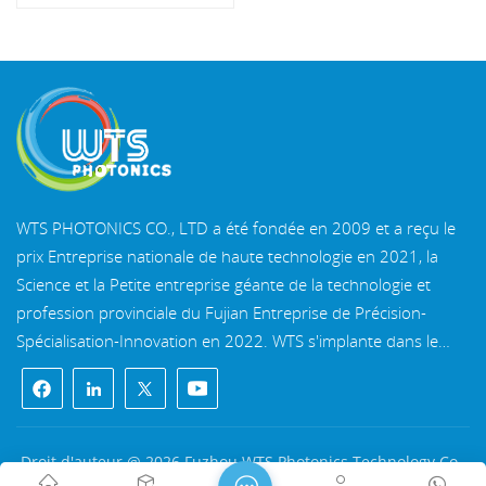
WTS PHOTONICS CO., LTD a été fondée en 2009 et a reçu le
prix Entreprise nationale de haute technologie en 2021, la
Science et la Petite entreprise géante de la technologie et
profession provinciale du Fujian Entreprise de Précision-
Spécialisation-Innovation en 2022. WTS s'implante dans le
belle ville côtière du sud-est, Fuzhou, une célèbre ville optique
en Chine. WTS dispose de 11 000 mètres carrés de
bâtiments d'usine standardisés, un groupe d'un personnel
technique qualifié et d'un système de traitement optique
Droit d'auteur @ 2026 Fuzhou WTS Photonics Technology Co.,
complet, système de revêtement, système d'assemblage et