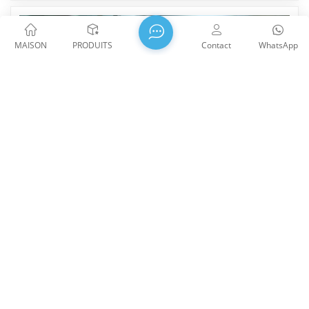
MAISON
PRODUITS
Contact
WhatsApp
Test D'interféromètre Zgyo 18" Pour Fenêtres
D300 Mm
Test d'interféromètre Zgyo 18" pour fenêtres D300
mm WTS Photonics Technology CO., LTD travaille
sur une fenêtre en silice fondue de 300 x 50 mm de