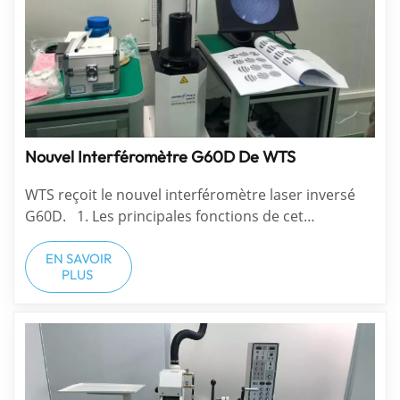
Nouvel Interféromètre G60D De WTS
WTS reçoit le nouvel interféromètre laser inversé
G60D. 1. Les principales fonctions de cet
instrument : Principales applications : Composants
optiques sphériques (y compris divers types de
EN SAVOIR
PLUS
verre, lentilles en plastique, miroirs sphériques,
jauges d'...