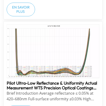
and conveys blessings for health and peace. To
celebrate the festival and reward all staff, our
EN SAVOIR
PLUS
company organized a series of festive cultural
activities and warm welfare arrangements. The co...
Pilot Ultra-Low Reflectance & Uniformity Actual
Measurement WTS Precision Optical Coatings
Deliver Ultra-Low Reflection, Ultra-High
Brief Introduction Average reflectance ≤ 0.05% at
Uniformity And Ultra-Clear Imaging
420–680nm Full-surface uniformity ±0.03% High
transmittance, low stray light, ghost-free Suitable