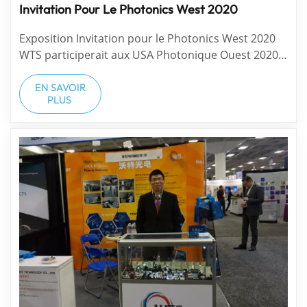
Invitation Pour Le Photonics West 2020
Exposition Invitation pour le Photonics West 2020
WTS participerait aux USA Photonique Ouest 2020
sur le stand #5577 Du 4 au 6 février 2020. N'hésitez
pas à venir nous rencontrer sur notre stand.
EN SAVOIR
PLUS
Trouvez la solution optique idéale à Photonics West
2020. N'h&...