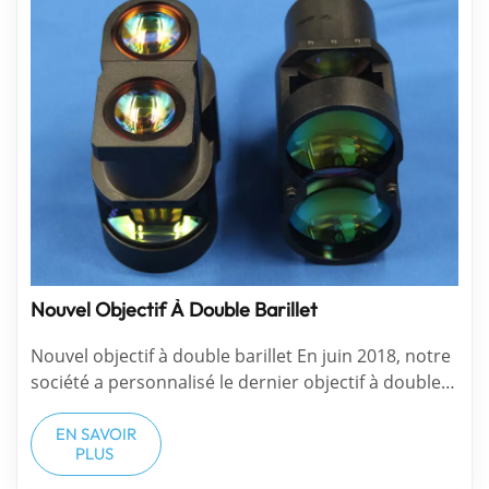
Nouvel Objectif À Double Barillet
Nouvel objectif à double barillet En juin 2018, notre
société a personnalisé le dernier objectif à double
barillet, qui se compose de 8 jeux d'objectifs. Ce
produit présente une conception de haute
EN SAVOIR
PLUS
précision et une tolérance de diam&egr...