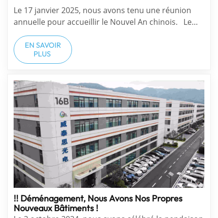
Le 17 janvier 2025, nous avons tenu une réunion
annuelle pour accueillir le Nouvel An chinois. Le
splendide performances fait tout le monde dans
une ambiance festive décoration du nouvel an Prix ​​
EN SAVOIR
PLUS
aux employés exceptionnels Public réactions Points
forts Bon tira...
!! Déménagement, Nous Avons Nos Propres
Nouveaux Bâtiments !