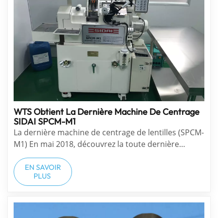
WTS Obtient La Dernière Machine De Centrage
SIDAI SPCM-M1
La dernière machine de centrage de lentilles (SPCM-
M1) En mai 2018, découvrez la toute dernière
machine de centrage SIDAI e (SPCM-M1), de type à
centrage haute vitesse. La machine est arrivée à
EN SAVOIR
PLUS
l'usine et sera bientôt mise en production.
Caract...