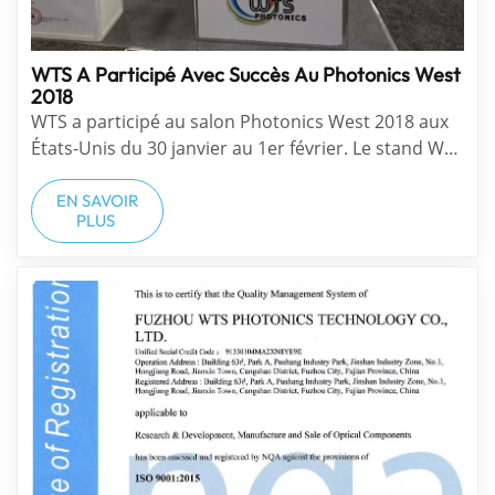
WTS A Participé Avec Succès Au Photonics West
2018
WTS a participé au salon Photonics West 2018 aux
États-Unis du 30 janvier au 1er février. Le stand WTS
est : 4265.. Le salon SPIE Photonics West 2018
s'est tenu du 30 janvier au 1er février 2018 à San
EN SAVOIR
PLUS
Francisco, aux États-Unis. Cette an...