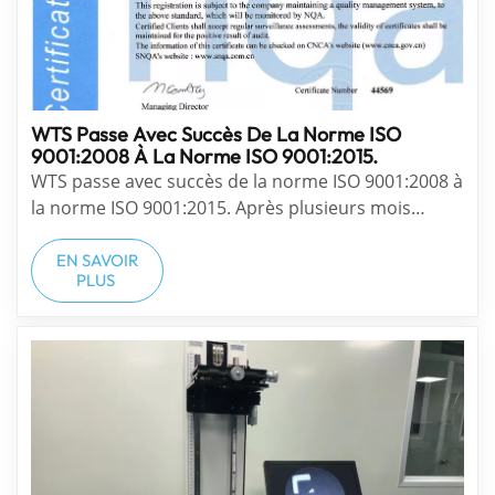
WTS Passe Avec Succès De La Norme ISO
9001:2008 À La Norme ISO 9001:2015.
WTS passe avec succès de la norme ISO 9001:2008 à
la norme ISO 9001:2015. Après plusieurs mois
d'apprentissage intensif et le guide de l'enseignant
ISO, WTS a réussi à passer de la norme ISO
EN SAVOIR
PLUS
9001:2008 à la norme 9001:2015 en mars. Chaque
mise à jour représente un pas...