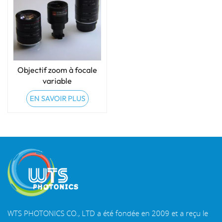
Objectif zoom à focale
variable
EN SAVOIR PLUS
WTS PHOTONICS CO., LTD a été fondée en 2009 et a reçu le