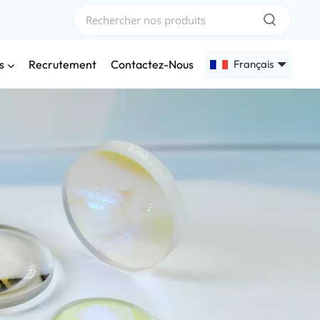
s
Français
Recrutement
Contactez-Nous
English
Français
Deutsch
Русский
Español
عربي