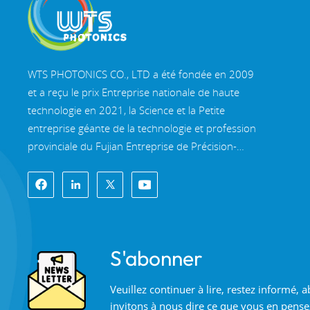
Filtres optiques
Optique de polarisation
WTS PHOTONICS CO., LTD a été fondée en 2009
et a reçu le prix Entreprise nationale de haute
NOUVEAUX PRODUITS
technologie en 2021, la Science et la Petite
entreprise géante de la technologie et profession
Lame d'onde d'ordre
provinciale du Fujian Entreprise de Précision-
faible de haute
Spécialisation-Innovation en 2022. WTS s'implante
précision
EN SAVOIR PLUS
dans le belle ville côtière du sud-est, Fuzhou, une
célèbre ville optique en Chine. WTS dispose de
11 000 mètres carrés de bâtiments d'usine
standardisés, un groupe d'un personnel
Prismes et fenêtres
en coin en N-BK7 et
S'abonner
technique qualifié et d'un système de traitement
silice fondue
EN SAVOIR PLUS
optique complet, système de revêtement, système
Veuillez continuer à lire, restez informé,
d'assemblage et système de contrôle qualité. WTS
invitons à nous dire ce que vous en pense
fournit clients avec des solutions uniques pour la