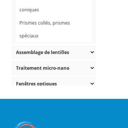
coniques
Prismes collés, prismes
spéciaux
Assemblage de lentilles
Traitement micro-nano
Fenêtres optiques
Miroirs optiques
Lentilles optiques