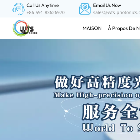
Call Us Anytime
Email Us Now
+86-591-83626970
sales@wts-photonics
À Propos De N
MAISON