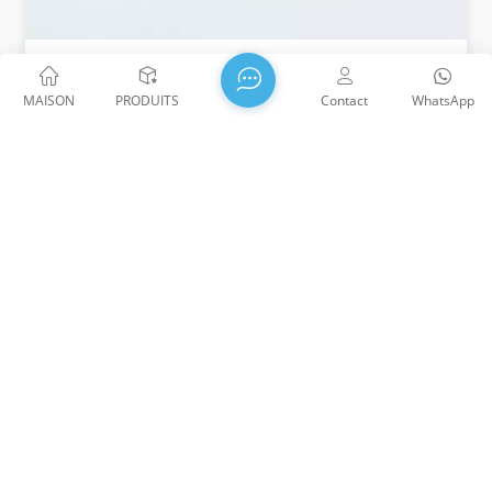
Roue Codeuse De Haute Précision
MAISON
PRODUITS
Contact
WhatsApp
WTS adopte la technologie de micro-nano-traitement,
qui peut personnaliser le traitement des motifs sur
différentes tailles de métal ou de verre pour répondre
aux besoins de divers scénarios.
WTS PHOTONICS CO., LTD a été fondée en 2009 et a reçu le
prix Entreprise nationale de haute technologie en 2021, la
Science et la Petite entreprise géante de la technologie et
profession provinciale du Fujian Entreprise de Précision-
Spécialisation-Innovation en 2022. WTS s'implante dans le