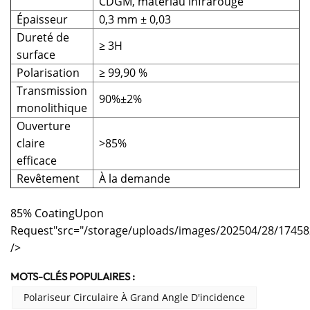
CDGM, matériau infrarouge
Épaisseur
0,3 mm ± 0,03
Dureté de
≥ 3H
surface
Polarisation
≥ 99,90 %
Transmission
90%±2%
monolithique
Ouverture
claire
>85%
efficace
Revêtement
À la demande
85% CoatingUpon
Request"src="/storage/uploads/images/202504/28/1745
/>
MOTS-CLÉS POPULAIRES :
Polariseur Circulaire À Grand Angle D'incidence