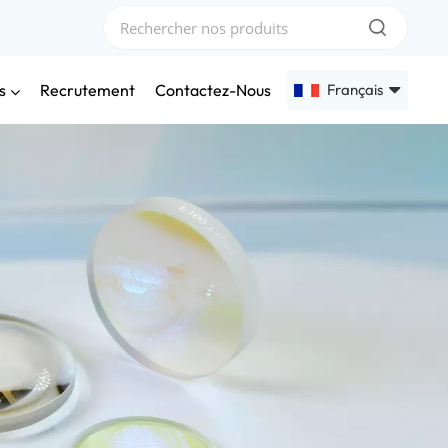
s
Français
Recrutement
Contactez-Nous
English
Français
Deutsch
Русский
Español
عربي