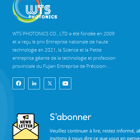
WTS PHOTONICS CO., LTD a été fondée en 2009
et a reçu le prix Entreprise nationale de haute
technologie en 2021, la Science et la Petite
entreprise géante de la technologie et profession
provinciale du Fujian Entreprise de Précision-
Spécialisation-Innovation en 2022. WTS s'implante
dans le belle ville côtière du sud-est, Fuzhou, une
célèbre ville optique en Chine. WTS dispose de
11 000 mètres carrés de bâtiments d'usine
standardisés, un groupe d'un personnel
S'abonner
technique qualifié et d'un système de traitement
optique complet, système de revêtement, système
Veuillez continuer à lire, restez informé,
d'assemblage et système de contrôle qualité. WTS
invitons à nous dire ce que vous en pense
fournit clients avec des solutions uniques pour la