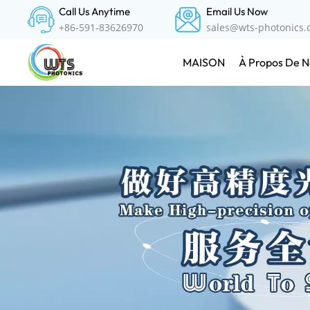
Call Us Anytime
Email Us Now
+86-591-83626970
sales@wts-photonics
À Propos De N
MAISON