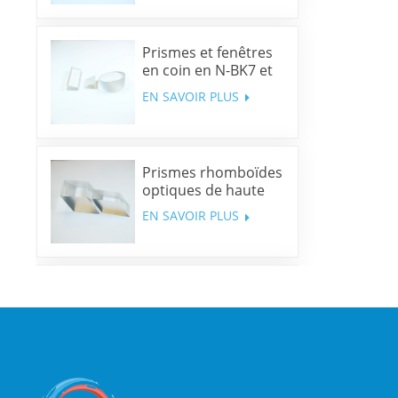
Prismes et fenêtres
en coin en N-BK7 et
silice fondue
EN SAVOIR PLUS
Prismes rhomboïdes
optiques de haute
précision
EN SAVOIR PLUS
Miroirs dichroïques
multibandes
EN SAVOIR PLUS