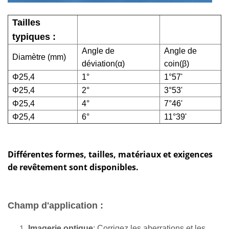
Tailles
typiques :
Angle de
Angle de
Diamètre (mm)
déviation(
α
)
coin(
β
)
Φ25,4
1°
1°57'
Φ25,4
2°
3°53'
Φ25,4
4°
7°46'
Φ25,4
6°
11°39'
Différentes formes, tailles, matériaux et exigences
de revêtement sont disponibles.
Champ d'application :
Imagerie optique
: Corrigez les aberrations et les