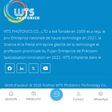
WTS PHOTONICS CO., LTD a été fondée en 2009 et a reçu le
prix Entreprise nationale de haute technologie en 2021, la
Science et la Petite entreprise géante de la technologie et
profession provinciale du Fujian Entreprise de Précision-
Spécialisation-Innovation en 2022. WTS s'implante dans le
belle ville côtière du sud-est, Fuzhou, une célèbre ville optique
en Chine. WTS dispose de 11 000 mètres carrés de
bâtiments d'usine standardisés, un groupe d'un personnel
technique qualifié et d'un système de traitement optique
Droit d'auteur @ 2026 Fuzhou WTS Photonics Technology Co.,
complet, système de revêtement, système d'assemblage et
Ltd. Tous droits réservés .
RÉSEAU PRIS EN CHARGE
système de contrôle qualité. WTS fournit clients avec des
闽ICP备2024080551号
Plan du site
/
Blog
/
Xml
/
MAISON
PRODUITS
Contact
WhatsApp
solutions uniques pour la R&D, la conception et la fabrication
politique de confidentialité
de composants optiques de haute précision, lentilles