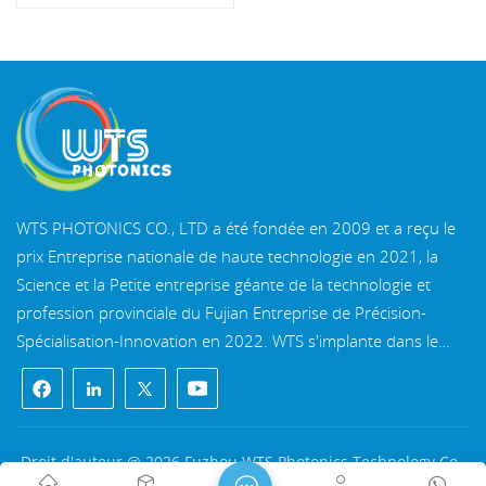
WTS PHOTONICS CO., LTD a été fondée en 2009 et a reçu le
prix Entreprise nationale de haute technologie en 2021, la
Science et la Petite entreprise géante de la technologie et
profession provinciale du Fujian Entreprise de Précision-
Spécialisation-Innovation en 2022. WTS s'implante dans le
belle ville côtière du sud-est, Fuzhou, une célèbre ville optique
en Chine. WTS dispose de 11 000 mètres carrés de
bâtiments d'usine standardisés, un groupe d'un personnel
technique qualifié et d'un système de traitement optique
Droit d'auteur @ 2026 Fuzhou WTS Photonics Technology Co.,
complet, système de revêtement, système d'assemblage et