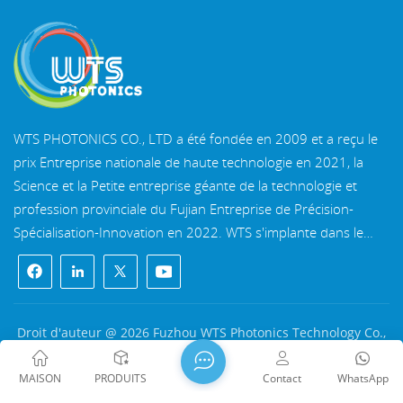
WTS PHOTONICS CO., LTD a été fondée en 2009 et a reçu le
prix Entreprise nationale de haute technologie en 2021, la
Science et la Petite entreprise géante de la technologie et
profession provinciale du Fujian Entreprise de Précision-
Spécialisation-Innovation en 2022. WTS s'implante dans le
belle ville côtière du sud-est, Fuzhou, une célèbre ville optique
en Chine. WTS dispose de 11 000 mètres carrés de
bâtiments d'usine standardisés, un groupe d'un personnel
technique qualifié et d'un système de traitement optique
Droit d'auteur @ 2026 Fuzhou WTS Photonics Technology Co.,
complet, système de revêtement, système d'assemblage et
Ltd. Tous droits réservés .
RÉSEAU PRIS EN CHARGE
système de contrôle qualité. WTS fournit clients avec des
闽ICP备2024080551号
Plan du site
/
Blog
/
Xml
/
MAISON
PRODUITS
Contact
WhatsApp
solutions uniques pour la R&D, la conception et la fabrication
politique de confidentialité