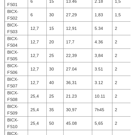
6
15
13.46
2.18
1,5
FS01
BICX-
6
30
27,29
1,83
1,5
FS02
BICX-
12,7
15
12,91
5.34
2
FS03
BICX-
12,7
20
17,7
4.36
2
FS04
BICX-
12,7
25
22,39
3,84
2
FS05
BICX-
12,7
30
27.04
3.51
2
FS06
BICX-
12,7
40
36,31
3.12
2
FS07
BICX-
25,4
25
21.23
10.11
2
FS08
BICX-
25,4
35
30,97
7h45
2
FS09
BICX-
25,4
50
45.08
5,65
2
FS10
BICX-