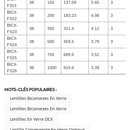
38
150
137,09
5,65
3
FS21
BICX-
38
200
183,23
4,98
3
FS22
BICX-
38
350
321,4
4.12
3
FS23
BICX-
38
500
459,5
3,79
3
FS24
BICX-
38
750
689,5
3,52
3
FS25
BICX-
38
1000
919,6
3,39
3
FS26
MOTS-CLÉS POPULAIRES :
Lentilles Biconvexes En Verre
Lentilles Biconvexes En Verre
Lentilles En Verre DCX
Lentille Convergente En Verre Optique