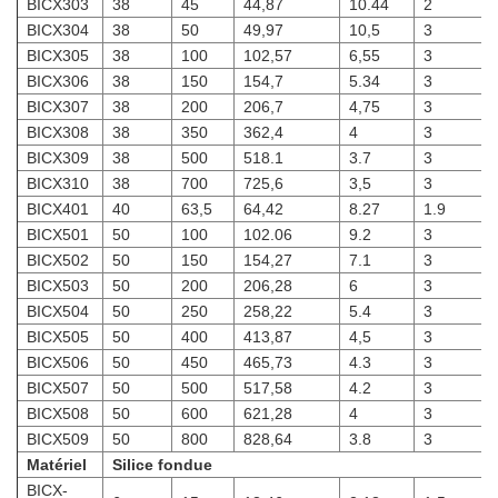
BICX303
38
45
44,87
10.44
2
BICX304
38
50
49,97
10,5
3
BICX305
38
100
102,57
6,55
3
BICX306
38
150
154,7
5.34
3
BICX307
38
200
206,7
4,75
3
BICX308
38
350
362,4
4
3
BICX309
38
500
518.1
3.7
3
BICX310
38
700
725,6
3,5
3
BICX401
40
63,5
64,42
8.27
1.9
BICX501
50
100
102.06
9.2
3
BICX502
50
150
154,27
7.1
3
BICX503
50
200
206,28
6
3
BICX504
50
250
258,22
5.4
3
BICX505
50
400
413,87
4,5
3
BICX506
50
450
465,73
4.3
3
BICX507
50
500
517,58
4.2
3
BICX508
50
600
621,28
4
3
BICX509
50
800
828,64
3.8
3
Matériel
Silice fondue
BICX-