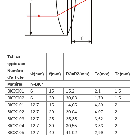
Tailles
typiques
Numéro
Φ(mm)
f(mm)
R2=R2(mm)
Tc(mm)
Te(mm)
d'article
Matériel
N-BK7
BICX001
6
15
15.2
2.1
1,5
BICX002
6
30
30,83
1,79
1,5
BICX101
12,7
15
14,65
4,89
2
BICX102
12,7
20
20.04
4.07
2
BICX103
12,7
25
25,35
3,62
2
BICX104
12,7
30
30,55
3.33
2
BICX105
12,7
40
41.02
2,99
2