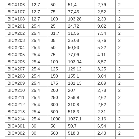
BICX106
12,7
50
51,4
2,79
2
BICX107
12,7
75
77,45
2,52
2
BICX108
12,7
100
103,28
2,39
2
BICX201
25,4
25
24,72
9.02
2
BICX202
25,4
31,7
31,55
7.34
2
BICX203
25,4
35
35.08
6,76
2
BICX204
25,4
50
50,93
5.22
2
BICX205
25,4
75
77,09
4.11
2
BICX206
25,4
100
103.04
3,57
2
BICX207
25,4
125
129.12
3,25
2
BICX208
25,4
150
155.1
3.04
2
BICX209
25,4
175
181,13
2,89
2
BICX210
25,4
200
207
2,78
2
BICX211
25,4
250
258,9
2,62
2
BICX212
25,4
300
310,8
2,52
2
BICX213
25,4
500
518,3
2.31
2
BICX214
25,4
1000
1037.1
2.16
2
BICX301
30
50
50,7
6.54
2
BICX302
30
500
518,3
2.43
2