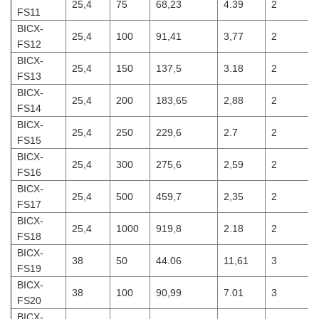
25,4
75
68,23
4.39
2
FS11
BICX-
25,4
100
91,41
3,77
2
FS12
BICX-
25,4
150
137,5
3.18
2
FS13
BICX-
25,4
200
183,65
2,88
2
FS14
BICX-
25,4
250
229,6
2.7
2
FS15
BICX-
25,4
300
275,6
2,59
2
FS16
BICX-
25,4
500
459,7
2,35
2
FS17
BICX-
25,4
1000
919,8
2.18
2
FS18
BICX-
38
50
44.06
11,61
3
FS19
BICX-
38
100
90,99
7.01
3
FS20
BICX-