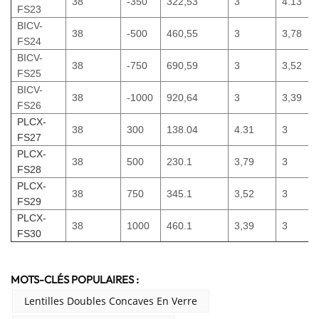
38
-350
322,53
3
4.13
FS23
BICV-
38
-500
460,55
3
3,78
FS24
BICV-
38
-750
690,59
3
3,52
FS25
BICV-
38
-1000
920,64
3
3,39
FS26
PLCX-
38
300
138.04
4.31
3
FS27
PLCX-
38
500
230.1
3,79
3
FS28
PLCX-
38
750
345.1
3,52
3
FS29
PLCX-
38
1000
460.1
3,39
3
FS30
MOTS-CLÉS POPULAIRES :
Lentilles Doubles Concaves En Verre