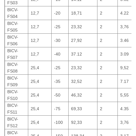
FS03
BICV-
12,7
-20
18,71
2
4.22
FS04
BICV-
12,7
-25
23,32
2
3,76
FS05
BICV-
12,7
-30
27,92
2
3.46
FS06
BICV-
12,7
-40
37.12
2
3.09
FS07
BICV-
25,4
-25
23,32
2
9,52
FS08
BICV-
25,4
-35
32,52
2
7.17
FS09
BICV-
25,4
-50
46,32
2
5,55
FS10
BICV-
25,4
-75
69,33
2
4.35
FS11
BICV-
25,4
-100
92,33
2
3,76
FS12
BICV-
25,4
-150
138,34
2
3.17