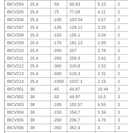
BICV204
25,4
-50
50,93
5.22
2
BICV205
25,4
-75
77,09
4.11
2
BICV206
25,4
-100
103.04
3,57
2
BICV207
25,4
-125
129.12
3,25
2
BICV208
25,4
-150
155.1
3.04
2
BICV209
25,4
-175
181,13
2,89
2
BICV210
25,4
-200
207
2,78
2
BICV211
25,4
-250
258,9
2,62
2
BICV212
25,4
-300
310,8
2,52
2
BICV213
25,4
-500
518,3
2.31
2
BICV214
25,4
-1000
1037.1
2.16
2
BICV301
38
-45
44,87
10.44
2
BICV302
38
-50
49,97
10,5
3
BICV303
38
-100
102,57
6,55
3
BICV304
38
-150
154,7
5.34
3
BICV305
38
-200
206,7
4,75
3
BICV306
38
-350
362,4
4
3