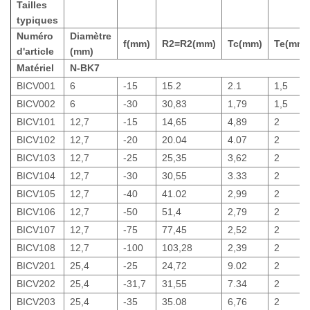
Tailles
typiques
Numéro
Diamètre
f(mm)
R2=R2(mm)
Tc(mm)
Te(mm)
d'article
(mm)
Matériel
N-BK7
BICV001
6
-15
15.2
2.1
1,5
BICV002
6
-30
30,83
1,79
1,5
BICV101
12,7
-15
14,65
4,89
2
BICV102
12,7
-20
20.04
4.07
2
BICV103
12,7
-25
25,35
3,62
2
BICV104
12,7
-30
30,55
3.33
2
BICV105
12,7
-40
41.02
2,99
2
BICV106
12,7
-50
51,4
2,79
2
BICV107
12,7
-75
77,45
2,52
2
BICV108
12,7
-100
103,28
2,39
2
BICV201
25,4
-25
24,72
9.02
2
BICV202
25,4
-31,7
31,55
7.34
2
BICV203
25,4
-35
35.08
6,76
2