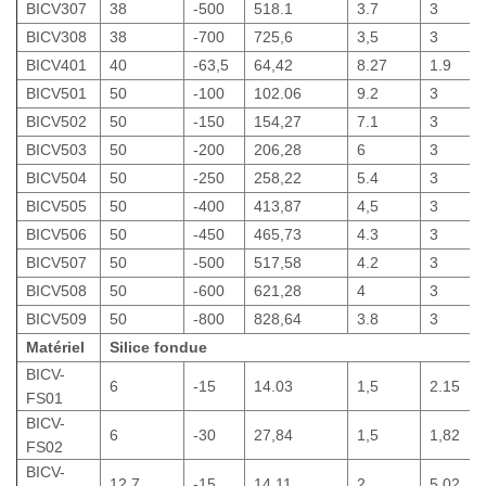
BICV307
38
-500
518.1
3.7
3
BICV308
38
-700
725,6
3,5
3
BICV401
40
-63,5
64,42
8.27
1.9
BICV501
50
-100
102.06
9.2
3
BICV502
50
-150
154,27
7.1
3
BICV503
50
-200
206,28
6
3
BICV504
50
-250
258,22
5.4
3
BICV505
50
-400
413,87
4,5
3
BICV506
50
-450
465,73
4.3
3
BICV507
50
-500
517,58
4.2
3
BICV508
50
-600
621,28
4
3
BICV509
50
-800
828,64
3.8
3
Matériel
Silice fondue
BICV-
6
-15
14.03
1,5
2.15
FS01
BICV-
6
-30
27,84
1,5
1,82
FS02
BICV-
12,7
-15
14.11
2
5.02