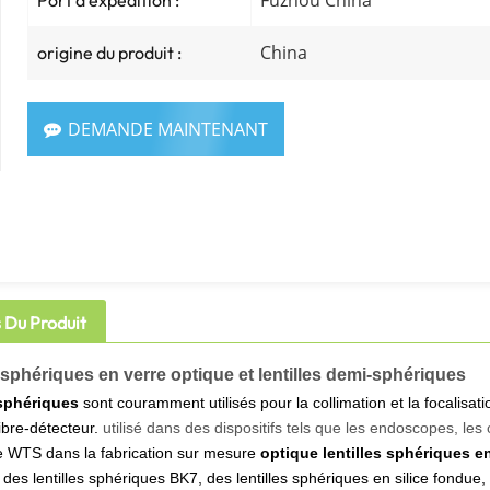
Fuzhou China
Port d'expédition :
China
origine du produit :
DEMANDE MAINTENANT
s Du Produit
 sphériques en verre optique et lentilles demi-sphériques
 sphériques
sont couramment utilisés pour la collimation et la focalisatio
ibre-détecteur.
utilisé dans des dispositifs tels que les endoscopes, les
 WTS dans la fabrication sur mesure
optique
lentilles sphériques e
es lentilles sphériques BK7, des lentilles sphériques en silice fondue, 