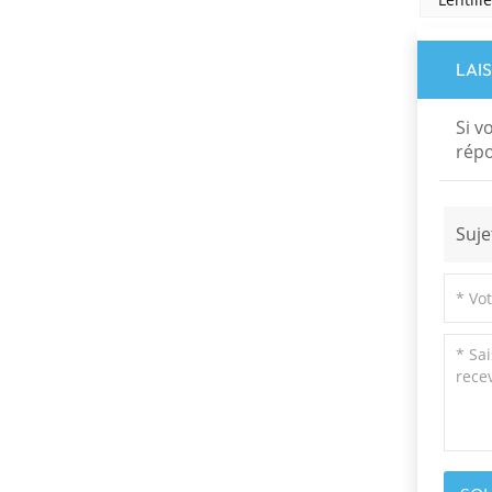
Lame d'onde d'ordre
faible de haute
précision
LAI
EN SAVOIR PLUS
Si v
répo
Prismes et fenêtres
en coin en N-BK7 et
silice fondue
EN SAVOIR PLUS
Suje
Prismes rhomboïdes
optiques de haute
précision
EN SAVOIR PLUS
Miroirs dichroïques
multibandes