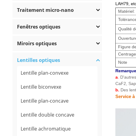
LAH79, etc
Traitement micro-nano
Matériel:
Tolérance
Fenêtres optiques
Qualité d
Ouverture
Miroirs optiques
Figure de
Centrage
Lentilles optiques
Note
Remarque 
Lentille plan-convexe
a
.
D'autre
CaF2, Saph
Lentille biconvexe
b.
Des len
Service à
Lentille plan-concave
Lentille double concave
Lentille achromatique