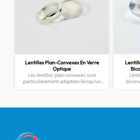
Lentilles Plan-Convexes En Verre
Lentil
Optique
Bic
Les lentilles plan-convexes sont
Lenti
particulièrement adaptées lorsqu'un
biconv
point conjugué (distance objet S ou
incurvées 
distance image S') est plus de cinq fois
focale 
supérieur à l'autre. Cette forme de
l'image
lentille est presque optimale pour
multi-
focaliser la lumière collimatée ou pour
conçus po
collimater une source ponctuelle.
de f= (R1*R2)
charge p
optiqu
positiv