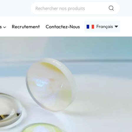
s
Français
Recrutement
Contactez-Nous
English
Français
Deutsch
Русский
Español
عربي