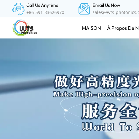
Call Us Anytime
Email Us Now
+86-591-83626970
sales@wts-photonics
À Propos De N
MAISON