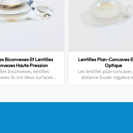
les Biconvexes Et Lentilles
Lentilles Plan-Concaves 
onvexes Haute Pression
Optique
lles biconvexes, lentilles
Les lentilles plan-concaves
exes Ils ont deux surfaces
distance focale négative 
vers l'extérieur, une distance
généralement utilisées pour
positive et sont utiles pour
la divergence d'un faisceau 
rie 1:1 et dans les systèmes
comme dans un expanseur de
éléments.Ces objectifs sont
de type galiléen ou un téle
ur avoir une distance focale
Expansion du faisceau2. Pr
/((n-1)*(R2-R1)) 1. Pris en
lumineuse3. Extension de la
ar le package de conception
focale d'un système op
e Zemax 2. Distance focale
e 3. Matériel sur demande