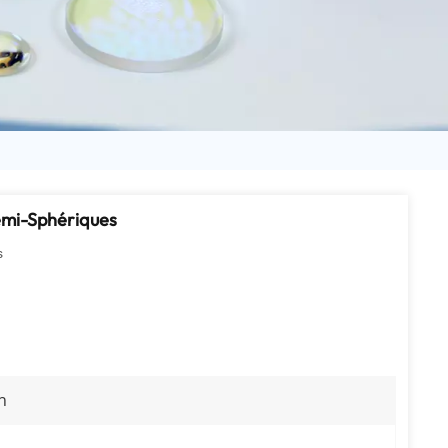
日语
Türk
Tiếng Việt
中文
Demi-Sphériques
s
n