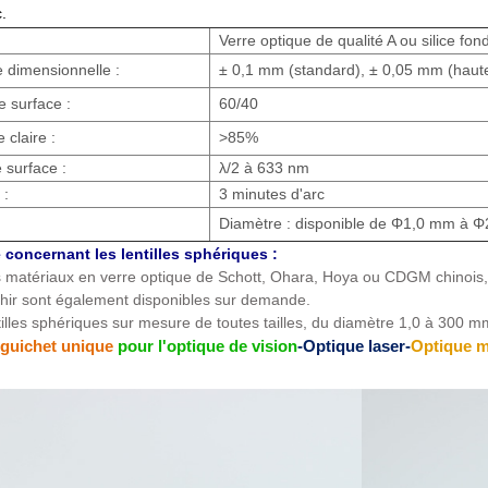
.
Verre optique de qualité A ou silice fon
 dimensionnelle :
± 0,1 mm (standard), ± 0,05 mm (haute
e surface :
60/40
 claire :
>85%
 surface :
λ/2 à 633 nm
 :
3 minutes d'arc
Diamètre : disponible de Φ1,0 mm à Φ
concernant les lentilles sphériques :
s matériaux en verre optique de Schott, Ohara, Hoya ou CDGM chinois
ir sont également disponibles sur demande.
tilles sphériques sur mesure de toutes tailles, du diamètre 1,0 à 300 
 guichet unique
pour l'optique de vision
-Optique laser-
Optique m