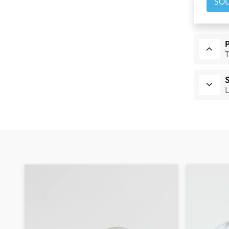
SO
EN SAVOIR PLUS
T
L