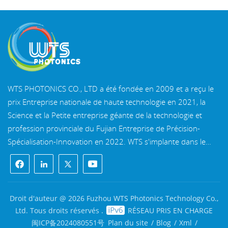
WTS PHOTONICS CO., LTD a été fondée en 2009 et a reçu le
prix Entreprise nationale de haute technologie en 2021, la
Science et la Petite entreprise géante de la technologie et
profession provinciale du Fujian Entreprise de Précision-
Spécialisation-Innovation en 2022. WTS s'implante dans le
belle ville côtière du sud-est, Fuzhou, une célèbre ville optique
en Chine. WTS dispose de 11 000 mètres carrés de
bâtiments d'usine standardisés, un groupe d'un personnel
technique qualifié et d'un système de traitement optique
Droit d'auteur @ 2026 Fuzhou WTS Photonics Technology Co.,
complet, système de revêtement, système d'assemblage et
Ltd. Tous droits réservés .
RÉSEAU PRIS EN CHARGE
système de contrôle qualité. WTS fournit clients avec des
闽ICP备2024080551号
Plan du site
/
Blog
/
Xml
/