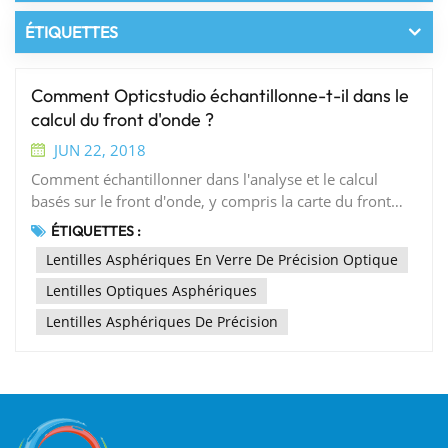
ÉTIQUETTES
Comment Opticstudio échantillonne-t-il dans le
calcul du front d'onde ?
JUN 22, 2018
Comment échantillonner dans l'analyse et le calcul
basés sur le front d'onde, y compris la carte du front
d'onde, la fonction d'étalement de points (PSF) et la
ÉTIQUETTES :
fonction de transfert de modulation (MTF).Question:Où
Lentilles Asphériques En Verre De Précision Optique
se trouve le centre de la grille d'échantillonnage dans le
graphique du front d'onde et d'autres analyses de
Lentilles Optiques Asphériques
corrélation ?Tout d'abord, nous observons la figure du
Lentilles Asphériques De Précision
front d'onde, les données du front d'onde sont la base
de nombreuses autres fonctions d'analyse OpticStudio,
telles que PSF, MTF et circle into Energy (Encircled
Energy).Lors des calculs numériques, nous voulons
maintenir la symétrie de la pupille et conserver la
position de la lumière principale à un point réel au