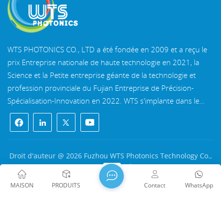
milieu du faisceau. De plus, nous devons déterminer un
point central pour l'algorithme FFT. Afin de répondre à
ces exigences, nous devons définir le centre de la
pupille dans l'espace pupillaire (appelé par différentes
WTS PHOTONICS CO., LTD a été fondée en 2009 et a reçu le
définitions le champ proche ou le champ spatial), à
prix Entreprise nationale de haute technologie en 2021, la
savoir (n/2+1,n/2+1). Ainsi, lorsque vous regardez
attentivement le diagramme du front d'onde, vous
Science et la Petite entreprise géante de la technologie et
voyez que les données de la colonne la plus à gauche
profession provinciale du Fujian Entreprise de Précision-
sont toutes nulles.Regardons donc l'analyse PSF. PSF est
Spécialisation-Innovation en 2022. WTS s'implante dans le
le résultat du carré du front d'onde après la
belle ville côtière du sud-est, Fuzhou, une célèbre ville optique
transformée de Fourier rapide. La FFT PSFNous
en Chine. WTS dispose de 11 000 mètres carrés de
pouvons voir que le PSF est centré autour du pixel dans
(n/2,n/2), qui est le pixel dans (16,16). Ceci est lié à la
bâtiments d'usine standardisés, un groupe d'un personnel
façon dont la FFT est calculée et à la définition de la
technique qualifié et d'un système de traitement optique
Droit d'auteur @ 2026 Fuzhou WTS Photonics Technology Co.,
direction dans OpticStudio. Lorsque le point central de
complet, système de revêtement, système d'assemblage et
Ltd. Tous droits réservés .
RÉSEAU PRIS EN CHARGE
la grille est n/2+1 dans un domaine (tel que le domaine
système de contrôle qualité. WTS fournit clients avec des
闽ICP备2024080551号
Plan du site
/
Blog
/
Xml
/
spatial), la coordonnée du point central dans un autre
MAISON
PRODUITS
Contact
WhatsApp
solutions uniques pour la R&D, la conception et la fabrication
politique de confidentialité
domaine (tel que le domaine fréquentiel) est n/2. Un
de composants optiques de haute précision, lentilles
examen attentif de la figure ci-dessous montre que les
données de la colonne la plus à gauche et de la ligne du
d'imagerie optique de haute précision, et des composants