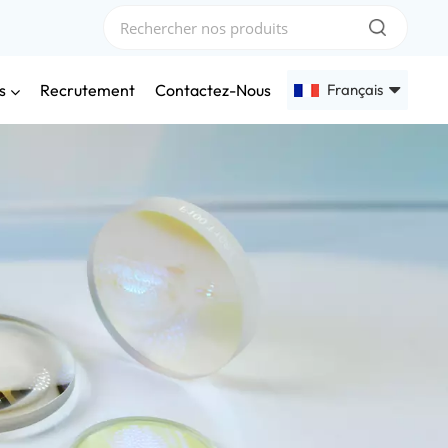
s
Français
Recrutement
Contactez-Nous
English
Français
Deutsch
Русский
Español
عربي