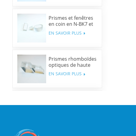
Prismes et fenêtres
en coin en N-BK7 et
silice fondue
EN SAVOIR PLUS
Prismes rhomboïdes
optiques de haute
précision
EN SAVOIR PLUS
Miroirs dichroïques
multibandes
EN SAVOIR PLUS