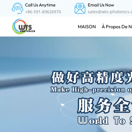
Call Us Anytime
Email Us Now
+86-591-83626970
sales@wts-photonics
À Propos De N
MAISON