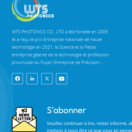
WTS PHOTONICS CO., LTD a été fondée en 2009
et a reçu le prix Entreprise nationale de haute
technologie en 2021, la Science et la Petite
entreprise géante de la technologie et profession
provinciale du Fujian Entreprise de Précision-
Spécialisation-Innovation en 2022. WTS s'implante
dans le belle ville côtière du sud-est, Fuzhou, une
célèbre ville optique en Chine. WTS dispose de
11 000 mètres carrés de bâtiments d'usine
standardisés, un groupe d'un personnel
S'abonner
technique qualifié et d'un système de traitement
optique complet, système de revêtement, système
Veuillez continuer à lire, restez informé,
d'assemblage et système de contrôle qualité. WTS
invitons à nous dire ce que vous en pense
fournit clients avec des solutions uniques pour la