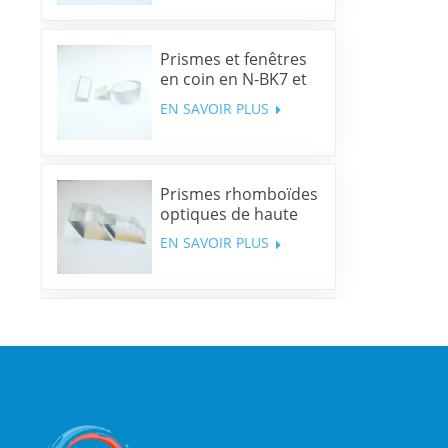
Prismes et fenêtres
en coin en N-BK7 et
silice fondue
EN SAVOIR PLUS
Prismes rhomboïdes
optiques de haute
précision
EN SAVOIR PLUS
Miroirs dichroïques
multibandes
EN SAVOIR PLUS