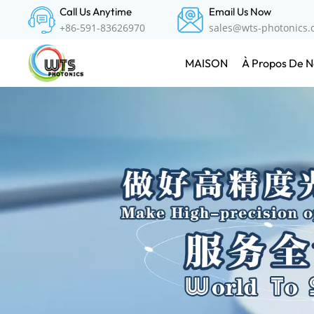
Call Us Anytime
Email Us Now
+86-591-83626970
sales@wts-photonics
À Propos De N
MAISON