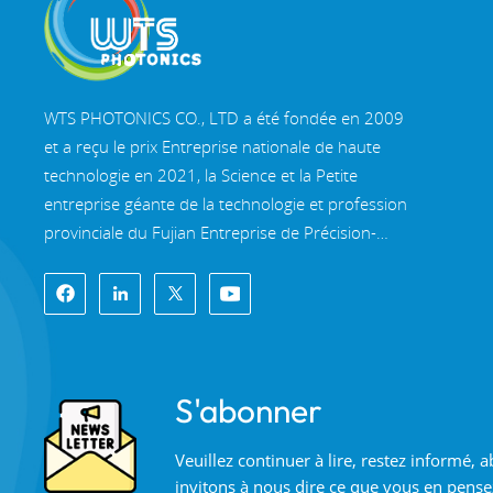
WTS PHOTONICS CO., LTD a été fondée en 2009
et a reçu le prix Entreprise nationale de haute
technologie en 2021, la Science et la Petite
entreprise géante de la technologie et profession
provinciale du Fujian Entreprise de Précision-
Spécialisation-Innovation en 2022. WTS s'implante
dans le belle ville côtière du sud-est, Fuzhou, une
célèbre ville optique en Chine. WTS dispose de
11 000 mètres carrés de bâtiments d'usine
standardisés, un groupe d'un personnel
S'abonner
technique qualifié et d'un système de traitement
optique complet, système de revêtement, système
Veuillez continuer à lire, restez informé,
d'assemblage et système de contrôle qualité. WTS
invitons à nous dire ce que vous en pense
fournit clients avec des solutions uniques pour la