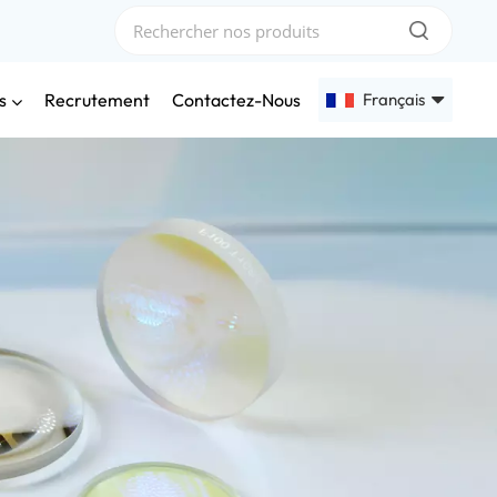
s
Français
Recrutement
Contactez-Nous
English
Français
Deutsch
Русский
Español
عربي