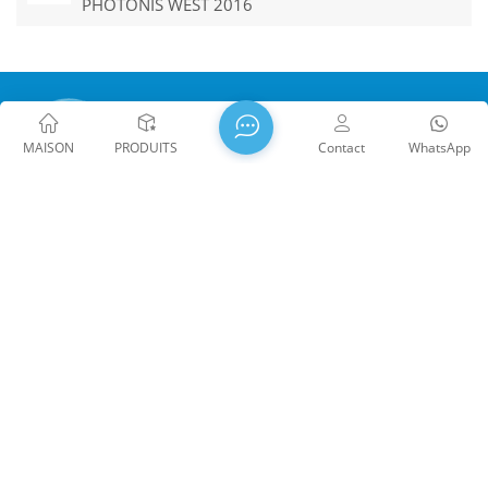
PHOTONIS WEST 2016
MAISON
PRODUITS
Contact
WhatsApp
WTS PHOTONICS CO., LTD a été fondée en 2009 et a reçu le
prix Entreprise nationale de haute technologie en 2021, la
Science et la Petite entreprise géante de la technologie et
profession provinciale du Fujian Entreprise de Précision-
Spécialisation-Innovation en 2022. WTS s'implante dans le
belle ville côtière du sud-est, Fuzhou, une célèbre ville optique
en Chine. WTS dispose de 11 000 mètres carrés de
bâtiments d'usine standardisés, un groupe d'un personnel
technique qualifié et d'un système de traitement optique
Droit d'auteur @ 2026 Fuzhou WTS Photonics Technology Co.,