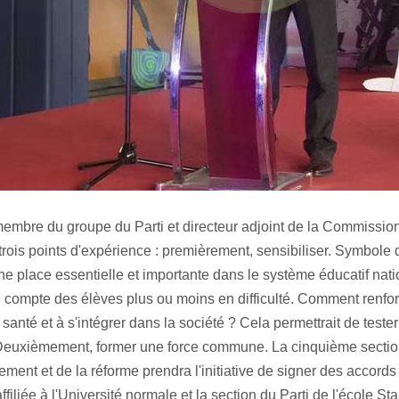
membre du groupe du Parti et directeur adjoint de la Commissi
trois points d'expérience : premièrement, sensibiliser. Symbole de
e place essentielle et importante dans le système éducatif natio
e compte des élèves plus ou moins en difficulté. Comment renforce
santé et à s'intégrer dans la société ? Cela permettrait de teste
Deuxièmement, former une force commune. La cinquième section
ment et de la réforme prendra l'initiative de signer des accords 
ffiliée à l'Université normale et la section du Parti de l'école St