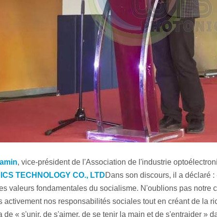
amin
, vice-président de l'Association de l'industrie optoélectr
ICS TECHNOLOGY CO., LTD
Dans son discours, il a déclaré 
les valeurs fondamentales du socialisme. N'oublions pas notre cœ
activement nos responsabilités sociales tout en créant de la ri
a de « s'unir, de s'aimer, de se tenir la main et de s'entraider » da