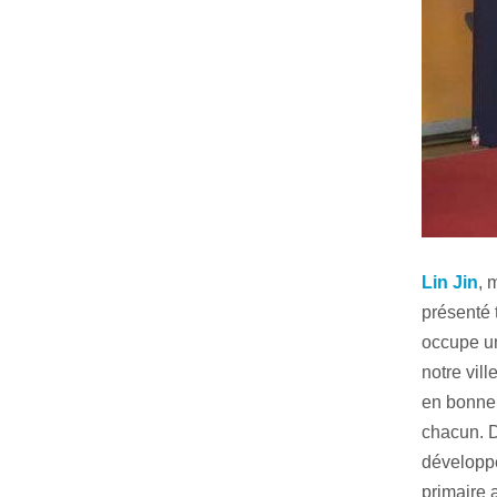
Lin Jin
, 
présenté 
occupe un
notre vill
en bonne 
chacun. 
développe
primaire a