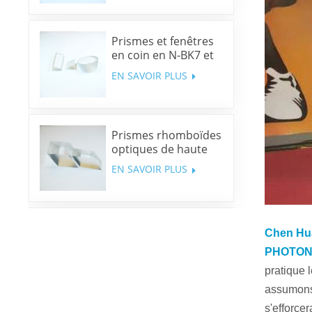
Prismes et fenêtres
en coin en N-BK7 et
silice fondue
EN SAVOIR PLUS
Prismes rhomboïdes
optiques de haute
précision
EN SAVOIR PLUS
Miroirs dichroïques
Chen Hu
multibandes
PHOTON
EN SAVOIR PLUS
pratique 
assumons 
s'efforcer