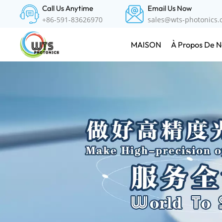
Call Us Anytime
Email Us Now
+86-591-83626970
sales@wts-photonics
À Propos De N
MAISON