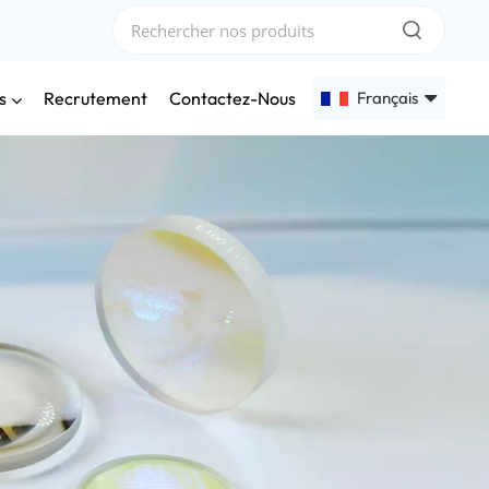
s
Français
Recrutement
Contactez-Nous
English
Français
Deutsch
Русский
Español
عربي