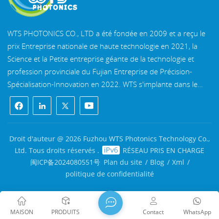
WTS PHOTONICS CO., LTD a été fondée en 2009 et a reçu le
prix Entreprise nationale de haute technologie en 2021, la
Science et la Petite entreprise géante de la technologie et
profession provinciale du Fujian Entreprise de Précision-
Spécialisation-Innovation en 2022. WTS s'implante dans le
belle ville côtière du sud-est, Fuzhou, une célèbre ville optique
en Chine. WTS dispose de 11 000 mètres carrés de
bâtiments d'usine standardisés, un groupe d'un personnel
technique qualifié et d'un système de traitement optique
Droit d'auteur @ 2026 Fuzhou WTS Photonics Technology Co.,
complet, système de revêtement, système d'assemblage et
Ltd. Tous droits réservés .
RÉSEAU PRIS EN CHARGE
système de contrôle qualité. WTS fournit clients avec des
闽ICP备2024080551号
Plan du site
/
Blog
/
Xml
/
solutions uniques pour la R&D, la conception et la fabrication
politique de confidentialité
de composants optiques de haute précision, lentilles
d'imagerie optique de haute précision, et des composants
laser haute puissance. Les produits de WTS comprennent
MAISON
PRODUITS
Contact
WhatsApp