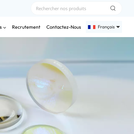
s
Français
Recrutement
Contactez-Nous
English
Français
Deutsch
Русский
Español
عربي