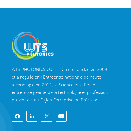
WTS PHOTONICS CO., LTD a été fondée en 2009
et a reçu le prix Entreprise nationale de haute
technologie en 2021, la Science et la Petite
entreprise géante de la technologie et profession
provinciale du Fujian Entreprise de Précision-
Spécialisation-Innovation en 2022. WTS s'implante
dans le belle ville côtière du sud-est, Fuzhou, une
célèbre ville optique en Chine. WTS dispose de
11 000 mètres carrés de bâtiments d'usine