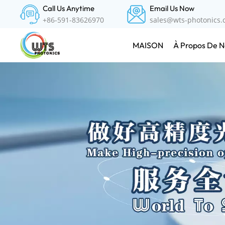
Call Us Anytime
Email Us Now
+86-591-83626970
sales@wts-photonics
À Propos De N
MAISON