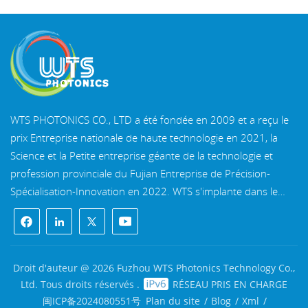
WTS PHOTONICS CO., LTD a été fondée en 2009 et a reçu le
prix Entreprise nationale de haute technologie en 2021, la
Science et la Petite entreprise géante de la technologie et
profession provinciale du Fujian Entreprise de Précision-
Spécialisation-Innovation en 2022. WTS s'implante dans le
belle ville côtière du sud-est, Fuzhou, une célèbre ville optique
en Chine. WTS dispose de 11 000 mètres carrés de
bâtiments d'usine standardisés, un groupe d'un personnel
technique qualifié et d'un système de traitement optique
Droit d'auteur @ 2026 Fuzhou WTS Photonics Technology Co.,
complet, système de revêtement, système d'assemblage et
Ltd. Tous droits réservés .
RÉSEAU PRIS EN CHARGE
système de contrôle qualité. WTS fournit clients avec des
闽ICP备2024080551号
Plan du site
/
Blog
/
Xml
/