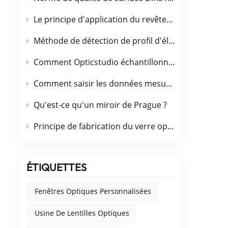
Le principe d'application du revêtement optique est brièvement décrit
Méthode de détection de profil d'élément optique asphérique
Comment Opticstudio échantillonne-t-il dans le calcul du front d'onde ?
Comment saisir les données mesurées par l'interféromètre dans OpticStudio
Qu'est-ce qu'un miroir de Prague ?
Principe de fabrication du verre optique de type pression
ÉTIQUETTES
Fenêtres Optiques Personnalisées
Usine De Lentilles Optiques