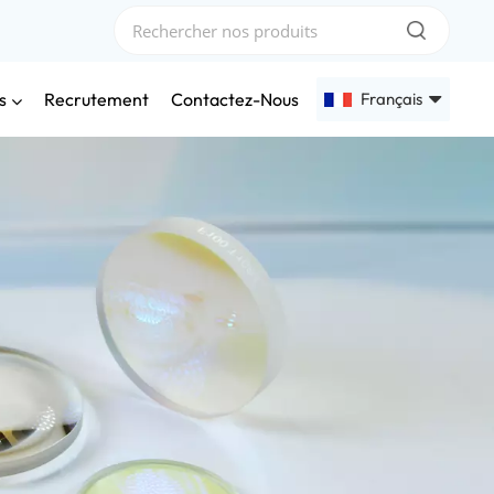
s
Français
Recrutement
Contactez-Nous
English
Français
Deutsch
Русский
Español
عربي