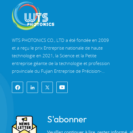
WTS PHOTONICS CO., LTD a été fondée en 2009
et a reçu le prix Entreprise nationale de haute
technologie en 2021, la Science et la Petite
entreprise géante de la technologie et profession
provinciale du Fujian Entreprise de Précision-
Spécialisation-Innovation en 2022. WTS s'implante
dans le belle ville côtière du sud-est, Fuzhou, une
célèbre ville optique en Chine. WTS dispose de
11 000 mètres carrés de bâtiments d'usine
standardisés, un groupe d'un personnel
S'abonner
technique qualifié et d'un système de traitement
optique complet, système de revêtement, système
Veuillez continuer à lire, restez informé,
d'assemblage et système de contrôle qualité. WTS