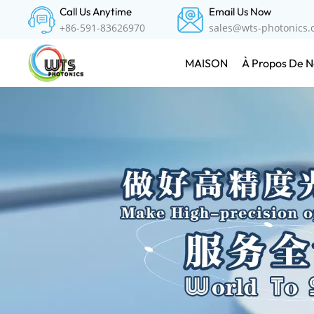
Call Us Anytime
Email Us Now
+86-591-83626970
sales@wts-photonics
À Propos De N
MAISON