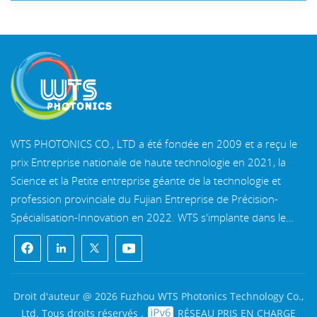
WTS PHOTONICS CO., LTD a été fondée en 2009 et a reçu le
prix Entreprise nationale de haute technologie en 2021, la
Science et la Petite entreprise géante de la technologie et
profession provinciale du Fujian Entreprise de Précision-
Spécialisation-Innovation en 2022. WTS s'implante dans le
belle ville côtière du sud-est, Fuzhou, une célèbre ville optique
en Chine. WTS dispose de 11 000 mètres carrés de
bâtiments d'usine standardisés, un groupe d'un personnel
technique qualifié et d'un système de traitement optique
Droit d'auteur @ 2026 Fuzhou WTS Photonics Technology Co.,
complet, système de revêtement, système d'assemblage et
Ltd. Tous droits réservés .
RÉSEAU PRIS EN CHARGE