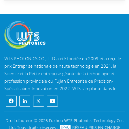
WTS PHOTONICS CO., LTD a été fondée en 2009 et a reçu le
prix Entreprise nationale de haute technologie en 2021, la
Science et la Petite entreprise géante de la technologie et
profession provinciale du Fujian Entreprise de Précision-
Spécialisation-Innovation en 2022. WTS s'implante dans le
belle ville côtière du sud-est, Fuzhou, une célèbre ville optique
en Chine. WTS dispose de 11 000 mètres carrés de
bâtiments d'usine standardisés, un groupe d'un personnel
technique qualifié et d'un système de traitement optique
Droit d'auteur @ 2026 Fuzhou WTS Photonics Technology Co.,
complet, système de revêtement, système d'assemblage et
Ltd. Tous droits réservés .
RÉSEAU PRIS EN CHARGE