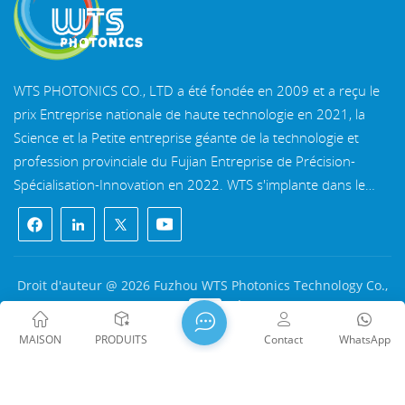
présentés.Asphérique et la plus proche de la sphère le
long de la direction normale du vecteur de déviation,
dite courbe OP0A pour surface asphérique, courbe
OM0A est la plus proche de la sphère, C est la plus
WTS PHOTONICS CO., LTD a été fondée en 2009 et a reçu le
proche du centre de la sphère, courbe OP0A 'est et
prix Entreprise nationale de haute technologie en 2021, la
presque sphérique concentrique et tangente à la sphère
asphérique, POMO est la plus grande non-sphéricité. La
Science et la Petite entreprise géante de la technologie et
valeur maximale de non-sphéricité est une base
profession provinciale du Fujian Entreprise de Précision-
importante pour le traitement et les tests. Dans le test
Spécialisation-Innovation en 2022. WTS s'implante dans le
des composants asphériques, comment mesurer les
belle ville côtière du sud-est, Fuzhou, une célèbre ville optique
formes de surface asphérique trouvées dans la plus
en Chine. WTS dispose de 11 000 mètres carrés de
proche du vecteur de déviation de surface de référence,
puis la valeur de conception comparée à la plus proche
bâtiments d'usine standardisés, un groupe d'un personnel
du différentiel sphérique de référence, calculer la
technique qualifié et d'un système de traitement optique
Droit d'auteur @ 2026 Fuzhou WTS Photonics Technology Co.,
différence sphérique de référence asphérique la plus
complet, système de revêtement, système d'assemblage et
Ltd. Tous droits réservés .
RÉSEAU PRIS EN CHARGE
proche par rapport au calcul et la plus proche des
système de contrôle qualité. WTS fournit clients avec des
闽ICP备2024080551号
Plan du site
/
Blog
/
Xml
/
surfaces sphériques de référence est le stéradian, à
MAISON
PRODUITS
Contact
WhatsApp
solutions uniques pour la R&D, la conception et la fabrication
politique de confidentialité
divers points du rayon de courbure et est une partie
de composants optiques de haute précision, lentilles
importante de la balle dans les tests.Nous vendons en
gros une variété de composants optiques asphériques,
d'imagerie optique de haute précision, et des composants