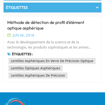
ÉTIQUETTES
Méthode de détection de profil d'élément
optique asphérique
JUN 06, 2018
Avec le développement de la science et de la
technologie, les produits sophistiqués et les armes
modernes exigent de plus en plus la qualité des
ÉTIQUETTES :
éléments optiques, les éléments optiques asphériques
Lentilles Asphériques En Verre De Précision Optique
en raison de leurs excellentes performances et de leur
application sont de plus en plus largement demandés
Lentilles Optiques Asphériques
de plus en plus urgents, les chercheurs en détection de
Lentilles Asphériques De Précision
forme de surface des composants asphériques sont
devenus le centre d'intérêt, l'article se concentre sur la
méthode de détection de visage d'élément optique
asphérique existante, cet article présente le principe de
détection de diverses méthodes et les avantages et
inconvénients de diverses méthodes sont