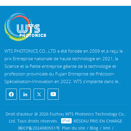
WTS PHOTONICS CO., LTD a été fondée en 2009 et a reçu le
prix Entreprise nationale de haute technologie en 2021, la
Science et la Petite entreprise géante de la technologie et
profession provinciale du Fujian Entreprise de Précision-
Spécialisation-Innovation en 2022. WTS s'implante dans le
belle ville côtière du sud-est, Fuzhou, une célèbre ville optique
en Chine. WTS dispose de 11 000 mètres carrés de
bâtiments d'usine standardisés, un groupe d'un personnel
technique qualifié et d'un système de traitement optique
Droit d'auteur @ 2026 Fuzhou WTS Photonics Technology Co.,
complet, système de revêtement, système d'assemblage et
Ltd. Tous droits réservés .
RÉSEAU PRIS EN CHARGE
système de contrôle qualité. WTS fournit clients avec des
闽ICP备2024080551号
Plan du site
/
Blog
/
Xml
/