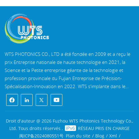
WTS PHOTONICS CO., LTD a été fondée en 2009 et a reçu le
prix Entreprise nationale de haute technologie en 2021, la
Science et la Petite entreprise géante de la technologie et
profession provinciale du Fujian Entreprise de Précision-
Spécialisation-Innovation en 2022. WTS s'implante dans le
belle ville côtière du sud-est, Fuzhou, une célèbre ville optique
en Chine. WTS dispose de 11 000 mètres carrés de
bâtiments d'usine standardisés, un groupe d'un personnel
technique qualifié et d'un système de traitement optique
Droit d'auteur @ 2026 Fuzhou WTS Photonics Technology Co.,
complet, système de revêtement, système d'assemblage et
Ltd. Tous droits réservés .
RÉSEAU PRIS EN CHARGE
système de contrôle qualité. WTS fournit clients avec des
闽ICP备2024080551号
Plan du site
/
Blog
/
Xml
/